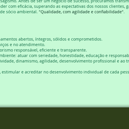
aisagismo. Antes de ser um negócio de sucesso, procuramos transm
nder com eficácia, superando as expectativas dos nossos clientes, 
de sócio ambiental.
"Qualidade, com agilidade e confiabilidade"
.​
onamentos abertos, íntegros, sólidos e comprometidos.
rviços e no atendimento.
rismo responsável, eficiente e transparente.
iente: atuar com seriedade, honestidade, educação e responsabi
iatividade, dinamismo, agilidade, desenvolvimento profissional e 
r, estimular e acreditar no desenvolvimento individual de cada pes
 direitos reserv