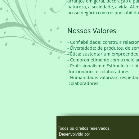
arranjos em geral, decoração e p
natureza, a sociedade, a vida. Ate
nosso negócio com responsabilida
Nossos Valores
- Confiabilidade: construir relaci
- Diversidade: de produtos, de se
- Ética: sustentar um empreendedo
- Comprometimento com o meio amb
- Profissionalismo: Estímulo à cr
funcionários e colaboradores.
- Humanidade: valorizar, respeita
colaboradores.
Todos os
Desenvolvido por